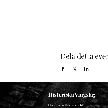
Dela detta ev
Historiska Vingslag
Historiska Vingslag AB