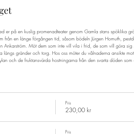
get
ed er på en kuslig promenadteater genom Gamla stans spöklika grä
 från en länge förgången tid, såsom bödeln Jürgen Homuth, pestd
nkarström. Möt dem som inte vill vila i frid, de som vill göra sig
a längs gränder och torg. Hos oss möter du vålnaderna ansikte mot
ylan och de fruktansvärda hostningarna från den svarta döden som d
Pris
230,00 kr
Pris