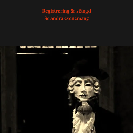
Registrering är stängd
Se andra evenemang