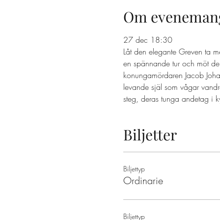
Om eveneman
27 dec 18:30 
Låt den elegante Greven ta m
en spännande tur och möt dem
konungamördaren Jacob Johan A
levande själ som vågar vandr
steg, deras tunga andetag i k
Biljetter
Biljettyp
Ordinarie
Biljettyp