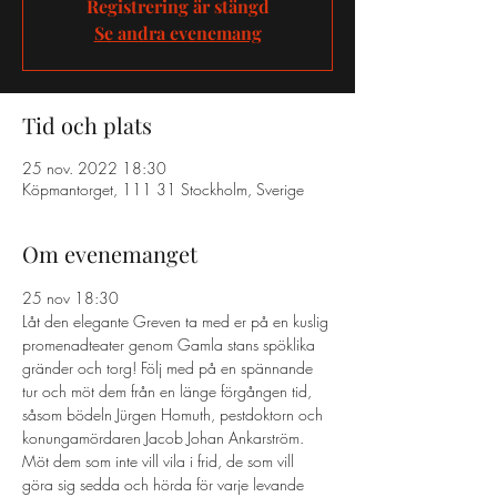
Registrering är stängd
Se andra evenemang
Tid och plats
25 nov. 2022 18:30
Köpmantorget, 111 31 Stockholm, Sverige
Om evenemanget
25 nov 18:30 
Låt den elegante Greven ta med er på en kuslig 
promenadteater genom Gamla stans spöklika 
gränder och torg! Följ med på en spännande 
tur och möt dem från en länge förgången tid, 
såsom bödeln Jürgen Homuth, pestdoktorn och 
konungamördaren Jacob Johan Ankarström. 
Möt dem som inte vill vila i frid, de som vill 
göra sig sedda och hörda för varje levande 