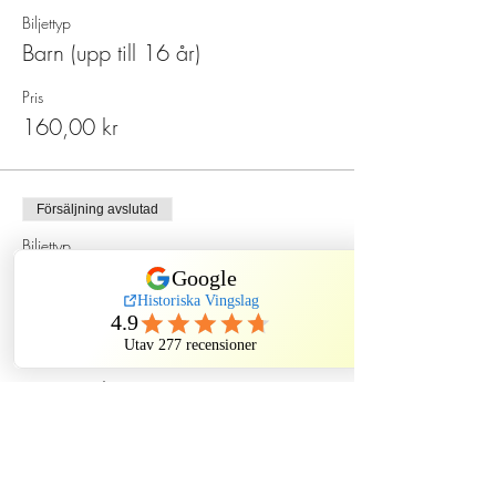
Biljettyp
Barn (upp till 16 år)
Pris
160,00 kr
Försäljning avslutad
Biljettyp
Spökmiddag på Sten Sture
Mer information
Pris
550,00 kr