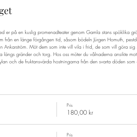
get
ed er på en kuslig promenadteater genom Gamla stans spöklika grä
 från en länge förgången tid, såsom bödeln Jürgen Homuth, pestd
nkarström. Möt dem som inte vill vila i frid, de som vill göra sig
a längs gränder och torg. Hos oss möter du vålnaderna ansikte mot
ylan och de fruktansvärda hostningarna från den svarta döden som d
Pris
180,00 kr
Pris