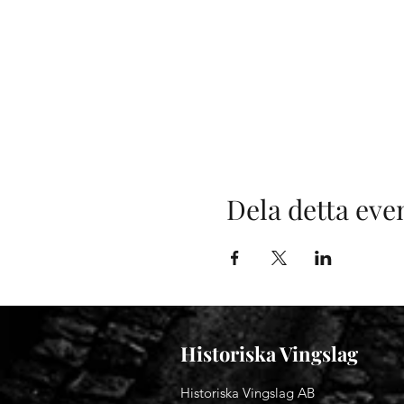
Dela detta ev
Historiska Vingslag
Historiska Vingslag AB