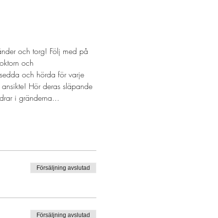
nder och torg! Följ med på 
oktorn och 
 sedda och hörda för varje 
 ansikte! Hör deras släpande 
rar i gränderna...
Försäljning avslutad
Försäljning avslutad