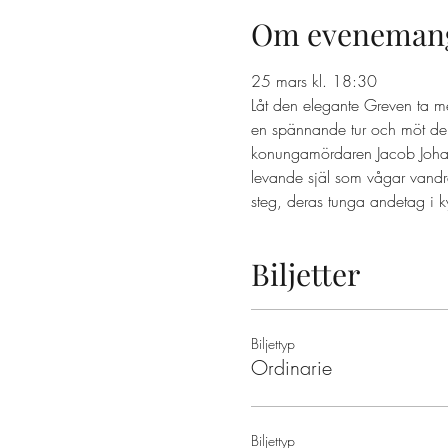
Om eveneman
25 mars kl. 18:30 
Låt den elegante Greven ta m
en spännande tur och möt dem
konungamördaren Jacob Johan A
levande själ som vågar vandr
steg, deras tunga andetag i k
Biljetter
Biljettyp
Ordinarie
Biljettyp