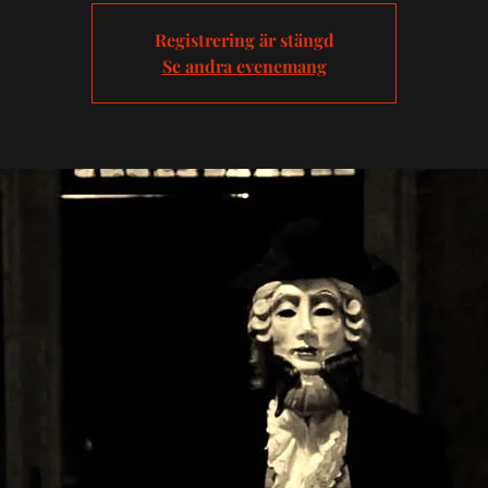
Registrering är stängd
Se andra evenemang