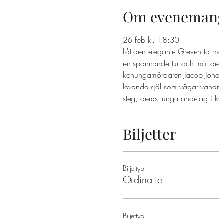
Om eveneman
26 feb kl. 18:30 
Låt den elegante Greven ta m
en spännande tur och möt dem
konungamördaren Jacob Johan A
levande själ som vågar vandr
steg, deras tunga andetag i k
Biljetter
Biljettyp
Ordinarie
Biljettyp