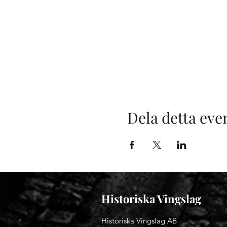
Dela detta ev
Historiska Vingslag
Historiska Vingslag AB