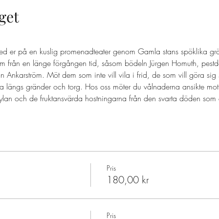
get
ed er på en kuslig promenadteater genom Gamla stans spöklika grä
 från en länge förgången tid, såsom bödeln Jürgen Homuth, pestd
nkarström. Möt dem som inte vill vila i frid, de som vill göra sig
a längs gränder och torg. Hos oss möter du vålnaderna ansikte mot
ylan och de fruktansvärda hostningarna från den svarta döden som d
Pris
180,00 kr
Pris