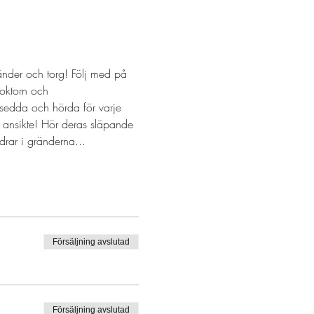
nder och torg! Följ med på 
oktorn och 
 sedda och hörda för varje 
 ansikte! Hör deras släpande 
rar i gränderna...
Försäljning avslutad
Försäljning avslutad