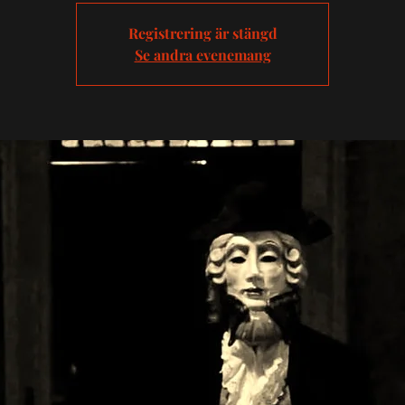
Registrering är stängd
Se andra evenemang