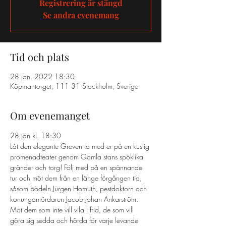
Registrering är stängd
Se andra evenemang
Tid och plats
28 jan. 2022 18:30
Köpmantorget, 111 31 Stockholm, Sverige
Om evenemanget
28 jan kl. 18:30 
Låt den elegante Greven ta med er på en kuslig 
promenadteater genom Gamla stans spöklika 
gränder och torg! Följ med på en spännande 
tur och möt dem från en länge förgången tid, 
såsom bödeln Jürgen Homuth, pestdoktorn och 
konungamördaren Jacob Johan Ankarström. 
Möt dem som inte vill vila i frid, de som vill 
göra sig sedda och hörda för varje levande 