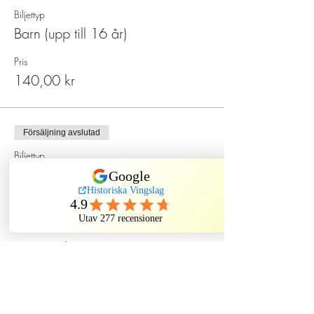
Biljettyp
Barn (upp till 16 år)
Pris
140,00 kr
Försäljning avslutad
Biljettyp
Spökmiddag på Sten Sture
Mer information
Pris
550,00 kr