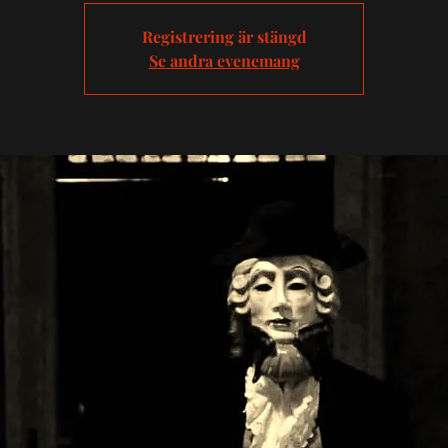
Registrering är stängd
Se andra evenemang