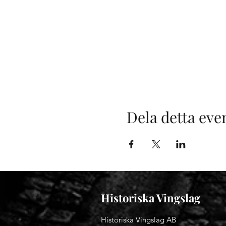
Dela detta ev
Historiska Vingslag
Historiska Vingslag AB