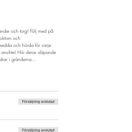
nder och torg! Följ med på 
oktorn och 
 sedda och hörda för varje 
 ansikte! Hör deras släpande 
rar i gränderna...
Försäljning avslutad
Försäljning avslutad