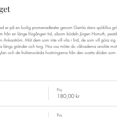
get
ed er på en kuslig promenadteater genom Gamla stans spöklika grä
 från en länge förgången tid, såsom bödeln Jürgen Homuth, pestd
nkarström. Möt dem som inte vill vila i frid, de som vill göra sig
a längs gränder och torg. Hos oss möter du vålnaderna ansikte mot
ylan och de fruktansvärda hostningarna från den svarta döden som d
Pris
180,00 kr
Pris