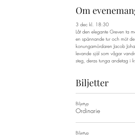
Om eveneman
3 dec kl. 18:30 
Låt den elegante Greven ta m
en spännande tur och möt dem
konungamördaren Jacob Johan A
levande själ som vågar vandr
steg, deras tunga andetag i k
Biljetter
Biljettyp
Ordinarie
Biljettyp