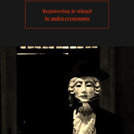
Registrering är stängd
Se andra evenemang