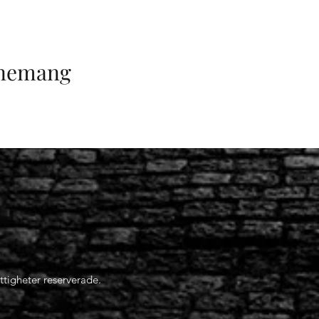
enemang
ttigheter reserverade.