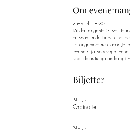
Om eveneman
7 maj kl. 18:30 
Låt den elegante Greven ta m
en spännande tur och möt dem
konungamördaren Jacob Johan A
levande själ som vågar vandr
steg, deras tunga andetag i k
Biljetter
Biljettyp
Ordinarie
Biljettyp