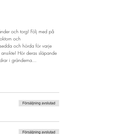
nder och torg! Följ med på 
oktorn och 
 sedda och hörda för varje 
 ansikte! Hör deras släpande 
rar i gränderna...
Försäljning avslutad
Försäljning avslutad