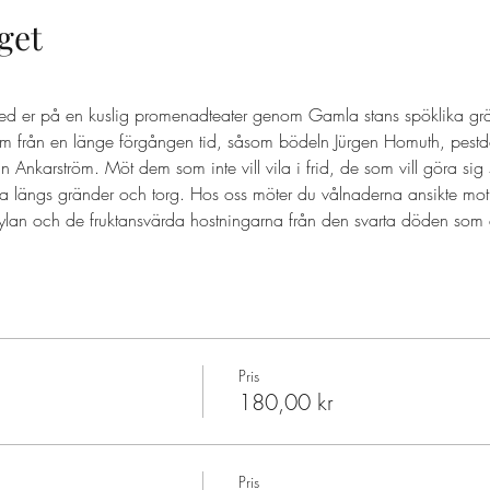
get
ed er på en kuslig promenadteater genom Gamla stans spöklika grä
 från en länge förgången tid, såsom bödeln Jürgen Homuth, pestd
nkarström. Möt dem som inte vill vila i frid, de som vill göra sig
a längs gränder och torg. Hos oss möter du vålnaderna ansikte mot
ylan och de fruktansvärda hostningarna från den svarta döden som d
Pris
180,00 kr
Pris