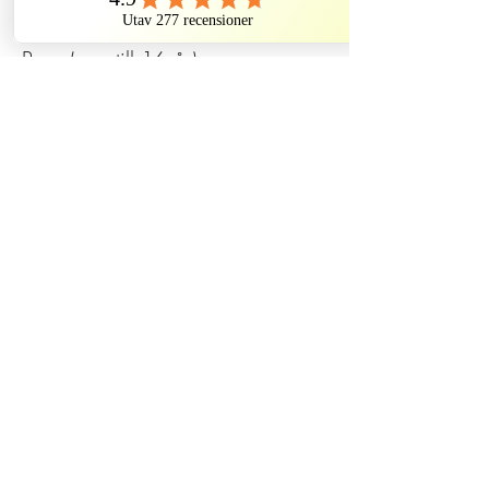
Biljettyp
Barn (upp till 16 år)
Pris
190,00 kr
Dela detta evenemang
Historiska Vingslag
Historiska Vingslag AB