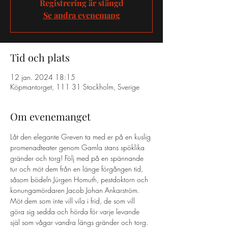
Registrering är stängd
Se andra evenemang
Tid och plats
12 jan. 2024 18:15
Köpmantorget, 111 31 Stockholm, Sverige
Om evenemanget
Låt den elegante Greven ta med er på en kuslig 
promenadteater genom Gamla stans spöklika 
gränder och torg! Följ med på en spännande 
tur och möt dem från en länge förgången tid, 
såsom bödeln Jürgen Homuth, pestdoktorn och 
konungamördaren Jacob Johan Ankarström. 
Möt dem som inte vill vila i frid, de som vill 
göra sig sedda och hörda för varje levande 
själ som vågar vandra längs gränder och torg. 