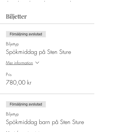
deras släpande steg, deras tunga andetag i
kylan och de fruktansvärda hostningarna från
den svarta döden som drar i gränderna...
Biljetter
Försäljning avslutad
Biljettyp
Spökmiddag på Sten Sture
Mer information
Pris
780,00 kr
Försäljning avslutad
Biljettyp
Spökmiddag barn på Sten Sture