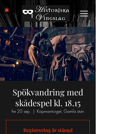
Spökvandring med
skådespel kl. 18.15
fre 20 sep.
  |  
Köpmantorget, Gamla stan
Registrering är stängd