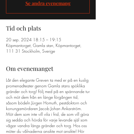
Se andra evenemang
Tid och plats
20 sep. 2024 18:15 – 19:15
Köpmantorget, Gamla stan, Köpmantorget,
111 31 Stockholm, Sverige
Om evenemanget
Låt den elegante Greven ta med er på en kuslig
promenadteater genom Gamla stans spöklika
gränder och torg! Följ med på en spännande tur
och möt dem från en länge förgången tid,
såsom bödeln Jürgen Homuth, pestdoktorn och
konungamördaren Jacob Johan Ankarström.
Möt dem som inte vill vila i frid, de som vill göra
sig sedda och hörda för varje levande själ som
vågar vandra längs gränder och torg. Hos oss
möter du vålnaderna ansikte mot ansikte! Hör