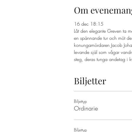
Om eveneman
16 dec 18:15
Låt den elegante Greven ta m
en spännande tur och möt dem
konungamördaren Jacob Johan A
levande själ som vågar vandr
steg, deras tunga andetag i k
Biljetter
Biljettyp
Ordinarie
Biljettyp