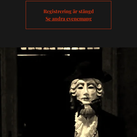
Registrering är stängd
Se andra evenemang