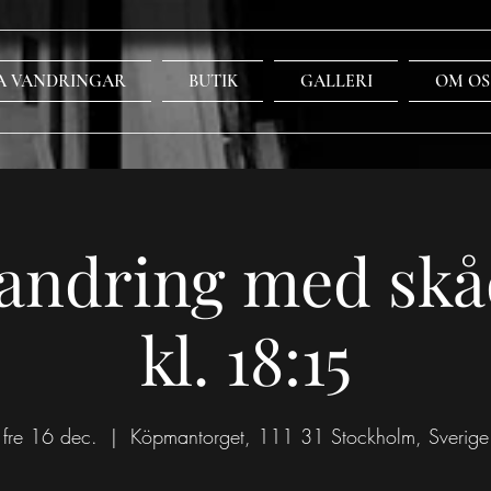
A VANDRINGAR
BUTIK
GALLERI
OM OS
andring med skå
kl. 18:15
fre 16 dec.
  |  
Köpmantorget, 111 31 Stockholm, Sverige