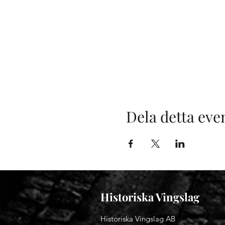
Dela detta ev
Historiska Vingslag
Historiska Vingslag AB