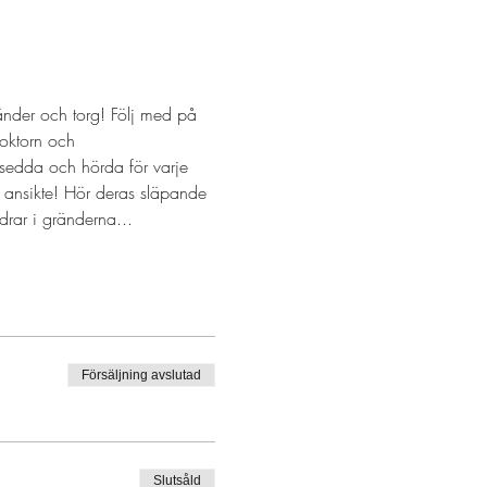
nder och torg! Följ med på 
oktorn och 
 sedda och hörda för varje 
 ansikte! Hör deras släpande 
rar i gränderna...
Försäljning avslutad
Slutsåld