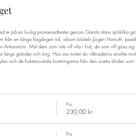
get
ed er på en kuslig promenadteater genom Gamla stans spöklika grä
 från en länge förgången tid, såsom bödeln Jürgen Homuth, pestd
nkarström. Möt dem som inte vill vila i frid, de som vill göra sig
a längs gränder och torg. Hos oss möter du vålnaderna ansikte mot
ylan och de fruktansvärda hostningarna från den svarta döden som d
Pris
230,00 kr
Pris