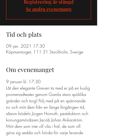
Registrering är stängd
Se andra evenemang
Tid och plats
09 jan. 2021 17:30
Köpmantorget, 111 31 Stockholm, Sverige
Om evenemanget
9 januari kl. 17:30 
Låt den elegante Greven ta med er på en kuslig 
promenadteater genom Gamla stans spöklika 
gränder och torg! Följ med på en spännande 
tur och möt dem från en länge förgången tid, 
såsom bödeln Jürgen Homuth, pestdoktorn och 
konungamördaren Jacob Johan Ankarström. 
Möt dem som inte vill vila i frid, de som vill 
göra sig sedda och hörda för varje levande 