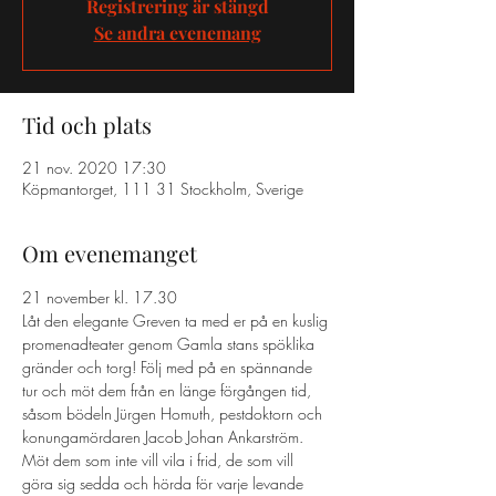
Registrering är stängd
Se andra evenemang
Tid och plats
21 nov. 2020 17:30
Köpmantorget, 111 31 Stockholm, Sverige
Om evenemanget
21 november kl. 17.30
Låt den elegante Greven ta med er på en kuslig 
promenadteater genom Gamla stans spöklika 
gränder och torg! Följ med på en spännande 
tur och möt dem från en länge förgången tid, 
såsom bödeln Jürgen Homuth, pestdoktorn och 
konungamördaren Jacob Johan Ankarström. 
Möt dem som inte vill vila i frid, de som vill 
göra sig sedda och hörda för varje levande 