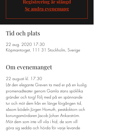
Registrering är stängd
Se andra evenemang
Tid och plats
22 aug. 2020 17:30
Köpmantorget, 111 31 Stockholm, Sverige
Om evenemanget
22 augusti kl. 17.30
Låt den elegante Greven ta med er på en kuslig 
promenadteater genom Gamla stans spöklika 
gränder och torg! Följ med på en spännande 
tur och möt dem från en länge förgången tid, 
såsom bödeln Jürgen Homuth, pestdoktorn och 
konungamördaren Jacob Johan Ankarström. 
Möt dem som inte vill vila i frid, de som vill 
göra sig sedda och hörda för varje levande 