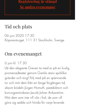
Registrering är stängd
Se andra evenemang
Tid och plats
06 juni 2020 17:30
Köpmantorget, 111 31 Stockholm, Sverige
Om evenemanget
6 juni kl. 17.30
Låt den elegante Greven ta med er på en kuslig 
promenadteater genom Gamla stans spöklika 
gränder och torg! Följ med på en spännande 
tur och möt dem från en länge förgången tid, 
såsom bödeln Jürgen Homuth, pestdoktorn och 
konungamördaren Jacob Johan Ankarström. 
Möt dem som inte vill vila i frid, de som vill 
göra sig sedda och hörda för varje levande 