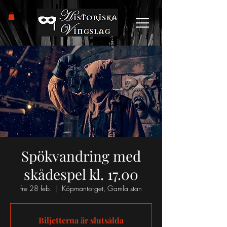
Spökvandring med
skådespel kl. 17.00
fre 28 feb.
  |  
Köpmantorget, Gamla stan
Biljetterna är slutsålda