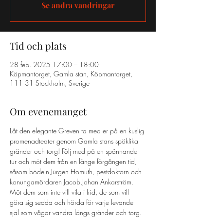
Se andra vandringar
Tid och plats
28 feb. 2025 17:00 – 18:00
Köpmantorget, Gamla stan, Köpmantorget,
111 31 Stockholm, Sverige
Om evenemanget
Låt den elegante Greven ta med er på en kuslig 
promenadteater genom Gamla stans spöklika 
gränder och torg! Följ med på en spännande 
tur och möt dem från en länge förgången tid, 
såsom bödeln Jürgen Homuth, pestdoktorn och 
konungamördaren Jacob Johan Ankarström. 
Möt dem som inte vill vila i frid, de som vill 
göra sig sedda och hörda för varje levande 
själ som vågar vandra längs gränder och torg. 