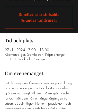
Biljetterna är slutsålda
Se andra vandringar
Tid och plats
27 okt. 2024 17:00 – 18:00
Köpmantorget, Gamla stan, Köpmantorget,
111 31 Stockholm, Sverige
Om evenemanget
Låt den elegante Greven ta med er på en kuslig 
promenadteater genom Gamla stans spöklika 
gränder och torg! Följ med på en spännande 
tur och möt dem från en länge förgången tid, 
såsom bödeln Jürgen Homuth, pestdoktorn och 
konungamördaren Jacob Johan Ankarström. 