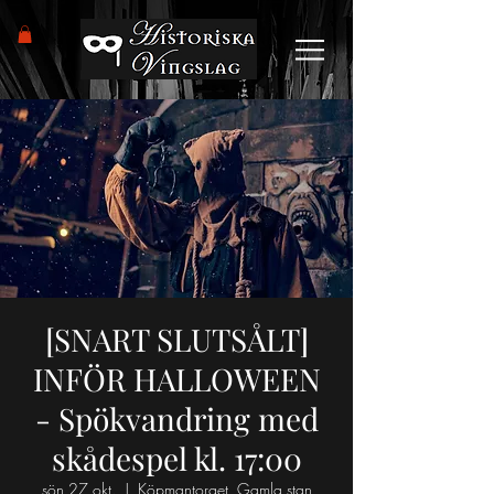
[SNART SLUTSÅLT]
INFÖR HALLOWEEN
- Spökvandring med
skådespel kl. 17:00
sön 27 okt.
  |  
Köpmantorget, Gamla stan