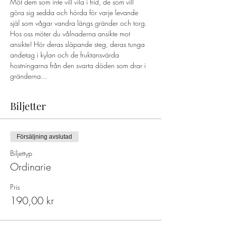
Möt dem som inte vill vila i frid, de som vill 
göra sig sedda och hörda för varje levande 
själ som vågar vandra längs gränder och torg. 
Hos oss möter du vålnaderna ansikte mot 
ansikte! Hör deras släpande steg, deras tunga 
andetag i kylan och de fruktansvärda 
hostningarna från den svarta döden som drar i 
gränderna...
Biljetter
Försäljning avslutad
Biljettyp
Ordinarie
Pris
190,00 kr