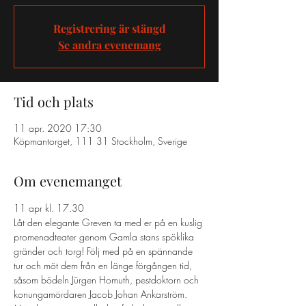
Registrering är stängd
Se andra evenemang
Tid och plats
11 apr. 2020 17:30
Köpmantorget, 111 31 Stockholm, Sverige
Om evenemanget
11 apr kl. 17.30
Låt den elegante Greven ta med er på en kuslig 
promenadteater genom Gamla stans spöklika 
gränder och torg! Följ med på en spännande 
tur och möt dem från en länge förgången tid, 
såsom bödeln Jürgen Homuth, pestdoktorn och 
konungamördaren Jacob Johan Ankarström. 