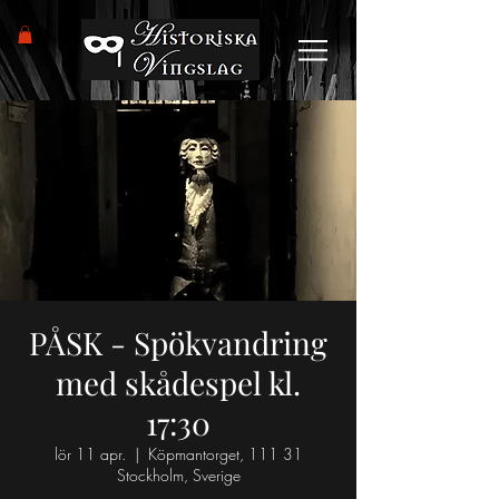
PÅSK - Spökvandring
med skådespel kl.
17:30
lör 11 apr.
  |  
Köpmantorget, 111 31
Stockholm, Sverige