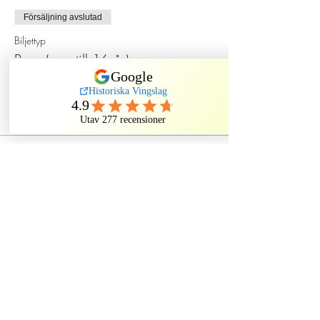
Försäljning avslutad
Biljettyp
Barn (upp till 16 år)
Pris
130,00 kr
Dela detta evenemang
Historiska Vingslag