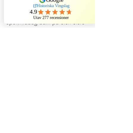
Försäljning avslutad
Biljettyp
Spökmiddag barn på Sten Sture
Mer information
Pris
620,00 kr
Dela detta evenemang
Historiska Vingslag