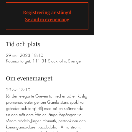
Registrering är stängd
Se andra evenemang
Tid och plats
29 okt. 2023 18:10
Köpmantorget, 111 31 Stockholm, Sverige
Om evenemanget
29 okt 18:10 
Låt den elegante Greven ta med er på en kuslig 
promenadteater genom Gamla stans spöklika 
gränder och torg! Följ med på en spännande 
tur och möt dem från en länge förgången tid, 
såsom bödeln Jürgen Homuth, pestdoktorn och 
konungamördaren Jacob Johan Ankarström. 