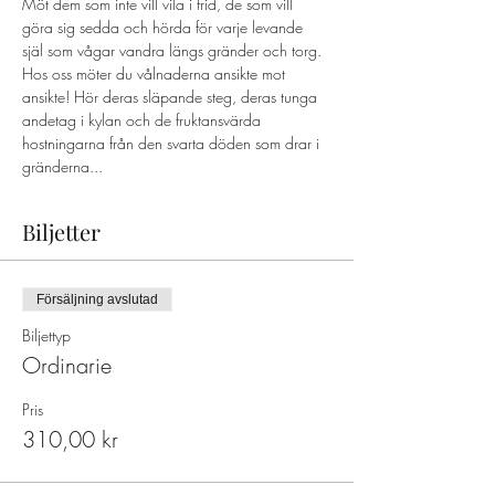
Möt dem som inte vill vila i frid, de som vill 
göra sig sedda och hörda för varje levande 
själ som vågar vandra längs gränder och torg. 
Hos oss möter du vålnaderna ansikte mot 
ansikte! Hör deras släpande steg, deras tunga 
andetag i kylan och de fruktansvärda 
hostningarna från den svarta döden som drar i 
gränderna...
Biljetter
Försäljning avslutad
Biljettyp
Ordinarie
Pris
310,00 kr