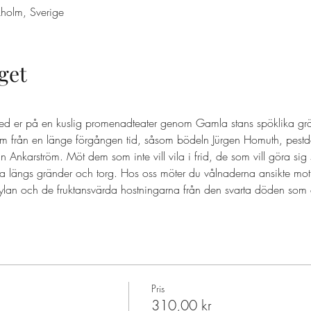
holm, Sverige
get
ed er på en kuslig promenadteater genom Gamla stans spöklika grä
 från en länge förgången tid, såsom bödeln Jürgen Homuth, pestd
nkarström. Möt dem som inte vill vila i frid, de som vill göra sig
a längs gränder och torg. Hos oss möter du vålnaderna ansikte mot
ylan och de fruktansvärda hostningarna från den svarta döden som d
Pris
310,00 kr