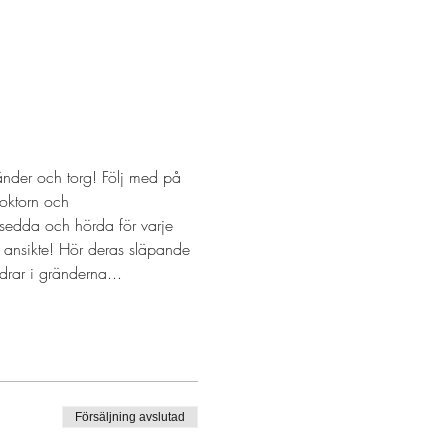
nder och torg! Följ med på 
oktorn och 
 sedda och hörda för varje 
 ansikte! Hör deras släpande 
rar i gränderna...
Försäljning avslutad