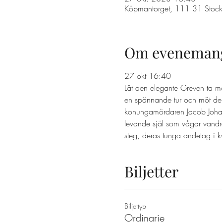
Köpmantorget, 111 31 Stock
Om eveneman
27 okt 16:40 
Låt den elegante Greven ta m
en spännande tur och möt dem
konungamördaren Jacob Johan A
levande själ som vågar vandr
steg, deras tunga andetag i k
Biljetter
Biljettyp
Ordinarie