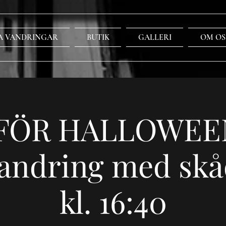
A VANDRINGAR
BUTIK
GALLERI
OM OS
FÖR HALLOWEE
andring med skå
kl. 16:40