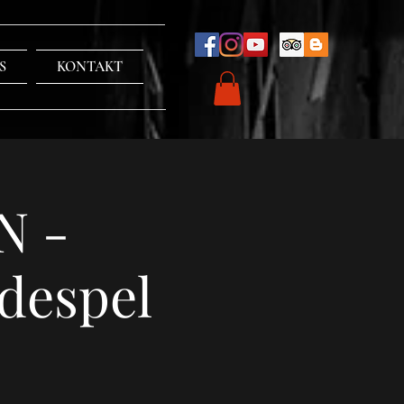
S
KONTAKT
N -
despel