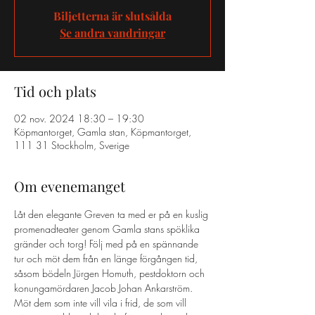
Biljetterna är slutsålda
Se andra vandringar
Tid och plats
02 nov. 2024 18:30 – 19:30
Köpmantorget, Gamla stan, Köpmantorget,
111 31 Stockholm, Sverige
Om evenemanget
Låt den elegante Greven ta med er på en kuslig 
promenadteater genom Gamla stans spöklika 
gränder och torg! Följ med på en spännande 
tur och möt dem från en länge förgången tid, 
såsom bödeln Jürgen Homuth, pestdoktorn och 
konungamördaren Jacob Johan Ankarström. 
Möt dem som inte vill vila i frid, de som vill 