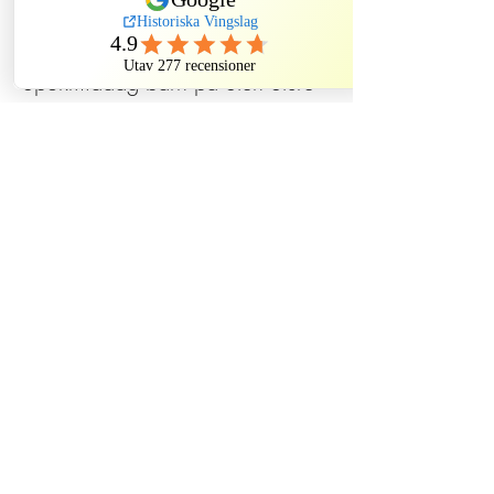
Försäljning avslutad
Biljettyp
Spökmiddag barn på Sten Sture
Mer information
Pris
620,00 kr
Dela detta evenemang
Historiska Vingslag