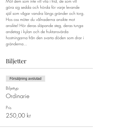
Möt dem som inte vill vila i frid, de som vill 
göra sig sedda och hörda för varje levande 
själ som vågar vandra längs gränder och torg. 
Hos oss möter du vålnaderna ansikte mot 
ansikte! Hör deras släpande steg, deras tunga 
andetag i kylan och de fruktansvärda 
hostningarna från den svarta döden som drar i 
gränderna...
Biljetter
Försäljning avslutad
Biljettyp
Ordinarie
Pris
250,00 kr