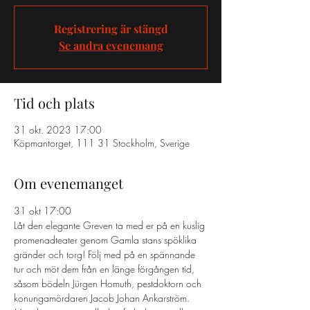
Registrering är stängd
Se andra evenemang
Tid och plats
31 okt. 2023 17:00
Köpmantorget, 111 31 Stockholm, Sverige
Om evenemanget
31 okt 17:00 
Låt den elegante Greven ta med er på en kuslig 
promenadteater genom Gamla stans spöklika 
gränder och torg! Följ med på en spännande 
tur och möt dem från en länge förgången tid, 
såsom bödeln Jürgen Homuth, pestdoktorn och 
konungamördaren Jacob Johan Ankarström. 