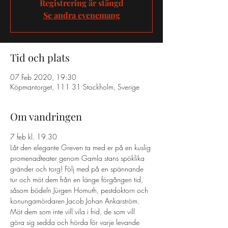
Registrering är stängd
Se andra evenemang
Tid och plats
07 Feb 2020, 19:30
Köpmantorget, 111 31 Stockholm, Sverige
Om vandringen
7 feb kl. 19.30
Låt den elegante Greven ta med er på en kuslig 
promenadteater genom Gamla stans spöklika 
gränder och torg! Följ med på en spännande 
tur och möt dem från en länge förgången tid, 
såsom bödeln Jürgen Homuth, pestdoktorn och 
konungamördaren Jacob Johan Ankarström. 
Möt dem som inte vill vila i frid, de som vill 
göra sig sedda och hörda för varje levande 