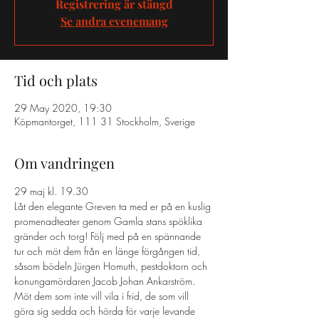
Registrering är stängd
Se andra evenemang
Tid och plats
29 May 2020, 19:30
Köpmantorget, 111 31 Stockholm, Sverige
Om vandringen
29 maj kl. 19.30
Låt den elegante Greven ta med er på en kuslig 
promenadteater genom Gamla stans spöklika 
gränder och torg! Följ med på en spännande 
tur och möt dem från en länge förgången tid, 
såsom bödeln Jürgen Homuth, pestdoktorn och 
konungamördaren Jacob Johan Ankarström. 
Möt dem som inte vill vila i frid, de som vill 
göra sig sedda och hörda för varje levande 