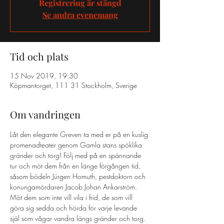
Registrering är stängd
Se andra evenemang
Tid och plats
15 Nov 2019, 19:30
Köpmantorget, 111 31 Stockholm, Sverige
Om vandringen
Låt den elegante Greven ta med er på en kuslig 
promenadteater genom Gamla stans spöklika 
gränder och torg! Följ med på en spännande 
tur och möt dem från en länge förgången tid, 
såsom bödeln Jürgen Homuth, pestdoktorn och 
konungamördaren Jacob Johan Ankarström. 
Möt dem som inte vill vila i frid, de som vill 
göra sig sedda och hörda för varje levande 
själ som vågar vandra längs gränder och torg. 