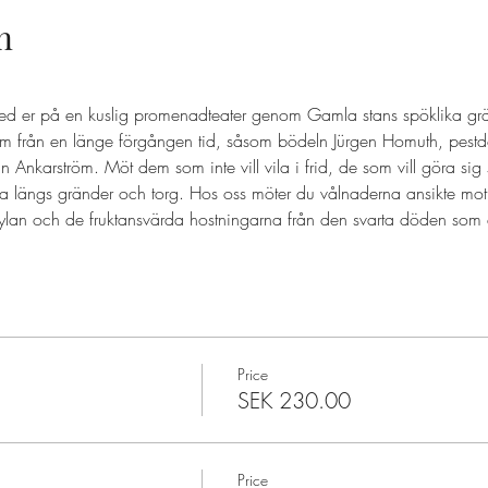
n
ed er på en kuslig promenadteater genom Gamla stans spöklika grä
 från en länge förgången tid, såsom bödeln Jürgen Homuth, pestd
nkarström. Möt dem som inte vill vila i frid, de som vill göra sig
a längs gränder och torg. Hos oss möter du vålnaderna ansikte mot
ylan och de fruktansvärda hostningarna från den svarta döden som d
Price
SEK 230.00
Price