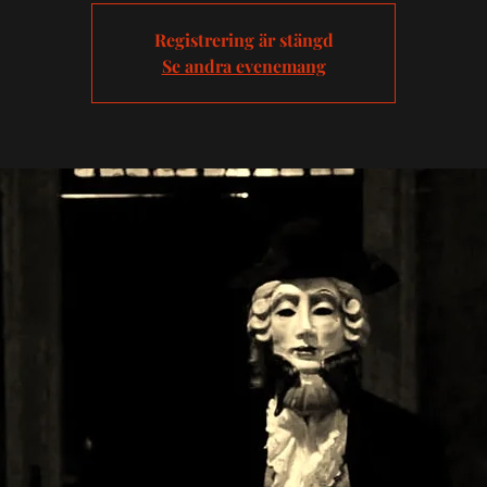
Registrering är stängd
Se andra evenemang