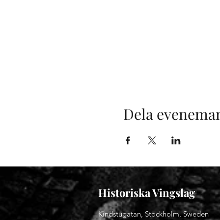
Dela evenema
Historiska Vingslag
Kindstugatan, Stockholm, Sweden