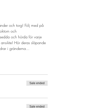
nder och torg! Följ med på 
oktorn och 
 sedda och hörda för varje 
 ansikte! Hör deras släpande 
rar i gränderna...
Sale ended
Sale ended