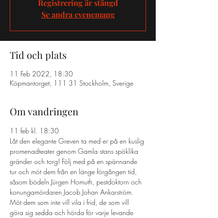
Registrering är stängd
Se andra evenemang
Tid och plats
11 Feb 2022, 18:30
Köpmantorget, 111 31 Stockholm, Sverige
Om vandringen
11 feb kl. 18:30 
Låt den elegante Greven ta med er på en kuslig 
promenadteater genom Gamla stans spöklika 
gränder och torg! Följ med på en spännande 
tur och möt dem från en länge förgången tid, 
såsom bödeln Jürgen Homuth, pestdoktorn och 
konungamördaren Jacob Johan Ankarström. 
Möt dem som inte vill vila i frid, de som vill 
göra sig sedda och hörda för varje levande 