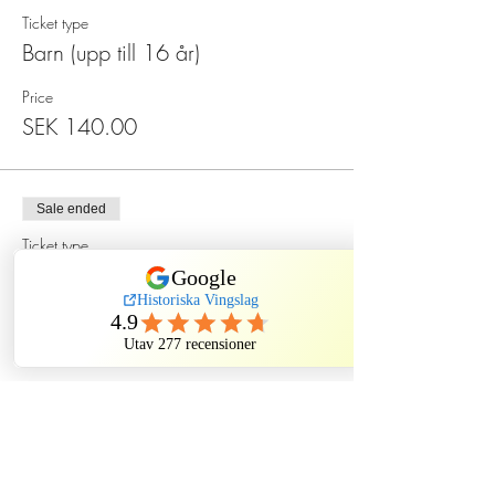
Ticket type
Barn (upp till 16 år)
Price
SEK 140.00
Sale ended
Ticket type
Spökmiddag på Sten Sture
More info
Price
SEK 550.00