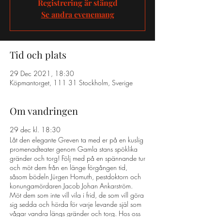
Registrering är stängd
Se andra evenemang
Tid och plats
29 Dec 2021, 18:30
Köpmantorget, 111 31 Stockholm, Sverige
Om vandringen
29 dec kl. 18:30
Låt den elegante Greven ta med er på en kuslig
promenadteater genom Gamla stans spöklika
gränder och torg! Följ med på en spännande tur
och möt dem från en länge förgången tid,
såsom bödeln Jürgen Homuth, pestdoktorn och
konungamördaren Jacob Johan Ankarström.
Möt dem som inte vill vila i frid, de som vill göra
sig sedda och hörda för varje levande själ som
vågar vandra längs gränder och torg. Hos oss