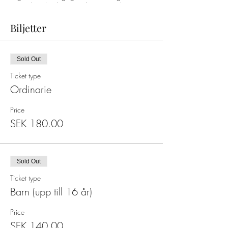
möter du vålnaderna ansikte mot ansikte! Hör
deras släpande steg, deras tunga andetag i
kylan och de fruktansvärda hostningarna från
Biljetter
den svarta döden som drar i gränderna...
Sold Out
Ticket type
Ordinarie
Price
SEK 180.00
Sold Out
Ticket type
Barn (upp till 16 år)
Price
SEK 140.00