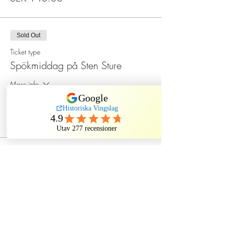
Sold Out
Ticket type
Spökmiddag på Sten Sture
More info
Price
SEK 550.00
This event is sold out
Dela evenemang