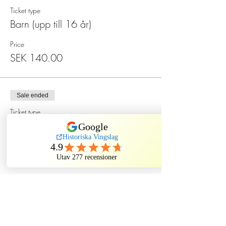
Ticket type
Barn (upp till 16 år)
Price
SEK 140.00
Sale ended
Ticket type
Spökmiddag på Sten Sture
More info
Price
SEK 550.00