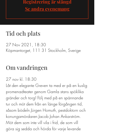
Registrering är stängd
Se andra evenemang
Tid och plats
27 Nov 2021, 18:30
Köpmantorget, 111 31 Stockholm, Sverige
Om vandringen
27 nov kl. 18:30 
Låt den elegante Greven ta med er på en kuslig 
promenadteater genom Gamla stans spöklika 
gränder och torg! Följ med på en spännande 
tur och möt dem från en länge förgången tid, 
såsom bödeln Jürgen Homuth, pestdoktorn och 
konungamördaren Jacob Johan Ankarström. 
Möt dem som inte vill vila i frid, de som vill 
göra sig sedda och hörda för varje levande 