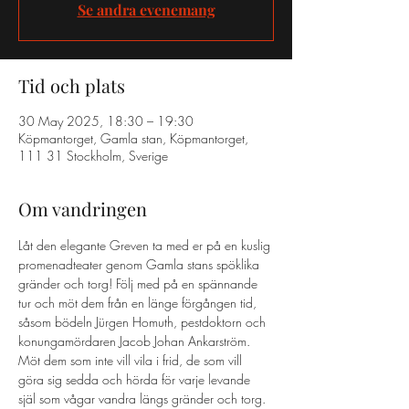
Se andra evenemang
Tid och plats
30 May 2025, 18:30 – 19:30
Köpmantorget, Gamla stan, Köpmantorget,
111 31 Stockholm, Sverige
Om vandringen
Låt den elegante Greven ta med er på en kuslig 
promenadteater genom Gamla stans spöklika 
gränder och torg! Följ med på en spännande 
tur och möt dem från en länge förgången tid, 
såsom bödeln Jürgen Homuth, pestdoktorn och 
konungamördaren Jacob Johan Ankarström. 
Möt dem som inte vill vila i frid, de som vill 
göra sig sedda och hörda för varje levande 
själ som vågar vandra längs gränder och torg. 