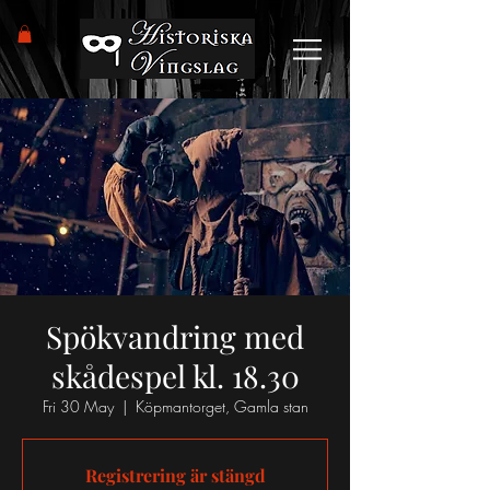
Spökvandring med
skådespel kl. 18.30
Fri 30 May
  |  
Köpmantorget, Gamla stan
Registrering är stängd