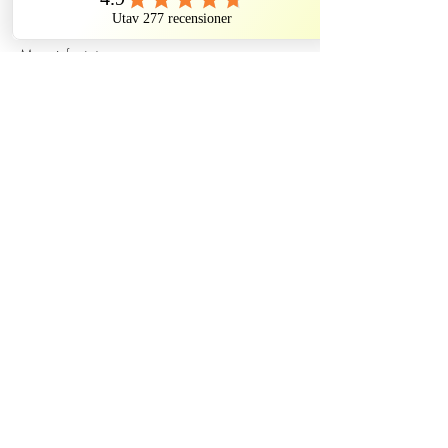
Spökmiddag på Sten Sture
More info
Price
SEK 780.00
Dela evenemang
Historiska Vingslag
Kindstugatan, Stockholm, Sweden