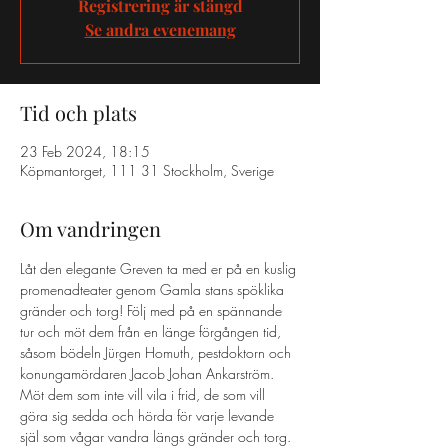
Registrering är stängd
Se andra evenemang
Tid och plats
23 Feb 2024, 18:15
Köpmantorget, 111 31 Stockholm, Sverige
Om vandringen
Låt den elegante Greven ta med er på en kuslig 
promenadteater genom Gamla stans spöklika 
gränder och torg! Följ med på en spännande 
tur och möt dem från en länge förgången tid, 
såsom bödeln Jürgen Homuth, pestdoktorn och 
konungamördaren Jacob Johan Ankarström. 
Möt dem som inte vill vila i frid, de som vill 
göra sig sedda och hörda för varje levande 
själ som vågar vandra längs gränder och torg. 