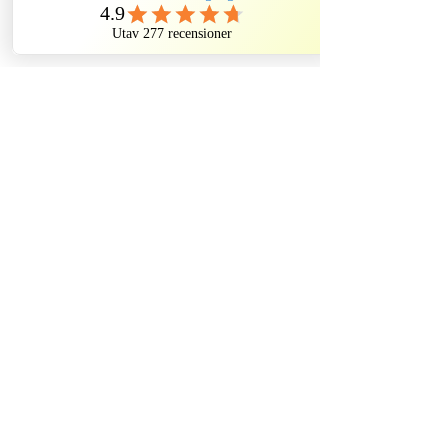
Ticket type
Spökmiddag barn på Sten Sture
More info
Price
SEK 620.00
Dela evenemang
Historiska Vingslag