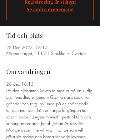
Registrering är stängd
Se andra evenemang
Tid och plats
28 Dec 2023, 18:15
Köpmantorget, 111 31 Stockholm, Sverige
Om vandringen
28 dec 18:15
Låt den elegante Greven ta med er på en kuslig 
promenadteater genom Gamla stans spöklika 
gränder och torg! Följ med på en spännande 
tur och möt dem från en länge förgången tid, 
såsom bödeln Jürgen Homuth, pestdoktorn och 
konungamördaren Jacob Johan Ankarström. 
Möt dem som inte vill vila i frid, de som vill 
göra sig sedda och hörda för varje levande 