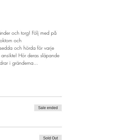
nder och torg! Följ med på 
oktorn och 
 sedda och hörda för varje 
 ansikte! Hör deras släpande 
rar i gränderna...
Sale ended
Sold Out