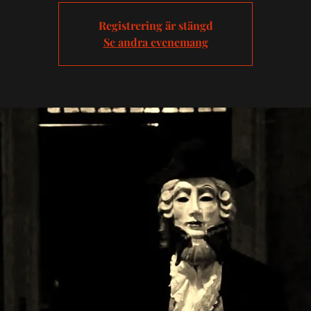
Registrering är stängd
Se andra evenemang