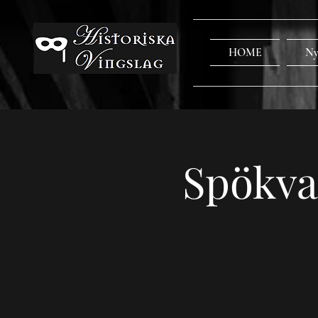
HOME
Ny
Spökva