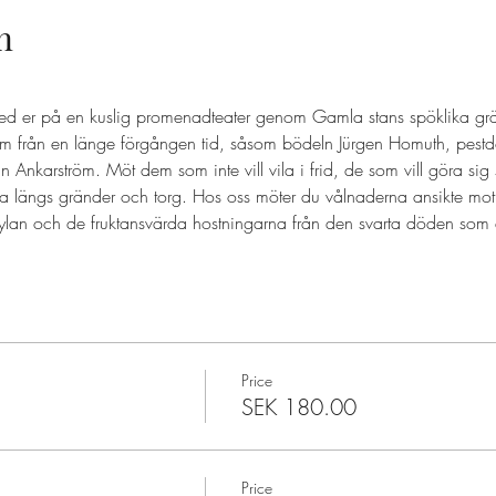
n
ed er på en kuslig promenadteater genom Gamla stans spöklika grä
 från en länge förgången tid, såsom bödeln Jürgen Homuth, pestd
nkarström. Möt dem som inte vill vila i frid, de som vill göra sig
a längs gränder och torg. Hos oss möter du vålnaderna ansikte mot
ylan och de fruktansvärda hostningarna från den svarta döden som d
Price
SEK 180.00
Price