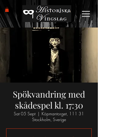
Spökvandring med
skådespel kl. 17:30
Sat 05 Sept
  |  
Köpmantorget, 111 31
Stockholm, Sverige