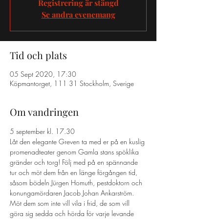
Registrering är stängd
Se andra evenemang
Tid och plats
05 Sept 2020, 17:30
Köpmantorget, 111 31 Stockholm, Sverige
Om vandringen
5 september kl. 17.30
Låt den elegante Greven ta med er på en kuslig 
promenadteater genom Gamla stans spöklika 
gränder och torg! Följ med på en spännande 
tur och möt dem från en länge förgången tid, 
såsom bödeln Jürgen Homuth, pestdoktorn och 
konungamördaren Jacob Johan Ankarström. 
Möt dem som inte vill vila i frid, de som vill 
göra sig sedda och hörda för varje levande 