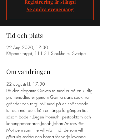
Registrering är stängd
Se andra evenemang
Tid och plats
22 Aug 2020, 17:30
Köpmantorget, 111 31 Stockholm, Sverige
Om vandringen
22 augusti kl. 17.30
Låt den elegante Greven ta med er på en kuslig 
promenadteater genom Gamla stans spöklika 
gränder och torg! Följ med på en spännande 
tur och möt dem från en länge förgången tid, 
såsom bödeln Jürgen Homuth, pestdoktorn och 
konungamördaren Jacob Johan Ankarström. 
Möt dem som inte vill vila i frid, de som vill 
göra sig sedda och hörda för varje levande 