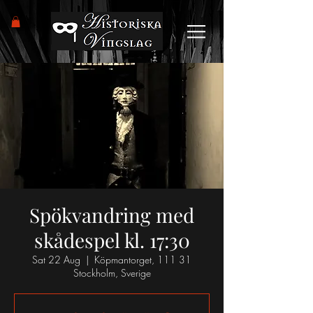
Spökvandring med
skådespel kl. 17:30
Sat 22 Aug
  |  
Köpmantorget, 111 31
Stockholm, Sverige