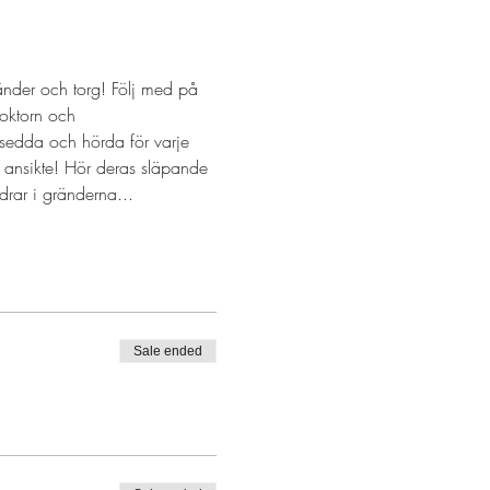
nder och torg! Följ med på 
oktorn och 
 sedda och hörda för varje 
 ansikte! Hör deras släpande 
rar i gränderna...
Sale ended