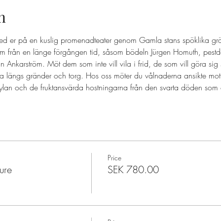
n
ed er på en kuslig promenadteater genom Gamla stans spöklika grä
 från en länge förgången tid, såsom bödeln Jürgen Homuth, pestd
nkarström. Möt dem som inte vill vila i frid, de som vill göra sig
a längs gränder och torg. Hos oss möter du vålnaderna ansikte mot
ylan och de fruktansvärda hostningarna från den svarta döden som d
Price
ure
SEK 780.00