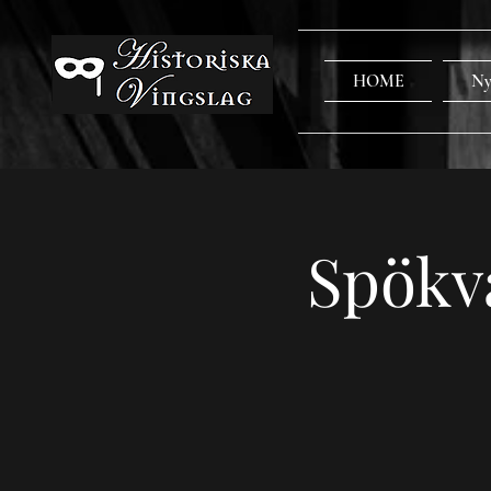
HOME
Ny
Spökv