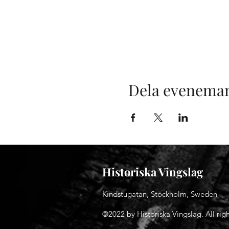
Dela evenema
Historiska Vingslag
Kindstugatan, Stockholm, Sweden
©2022 by Historiska Vingslag. All righ