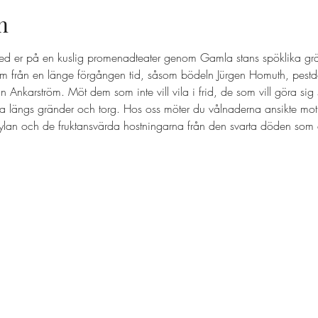
n
ed er på en kuslig promenadteater genom Gamla stans spöklika grä
 från en länge förgången tid, såsom bödeln Jürgen Homuth, pestd
nkarström. Möt dem som inte vill vila i frid, de som vill göra sig
a längs gränder och torg. Hos oss möter du vålnaderna ansikte mot
ylan och de fruktansvärda hostningarna från den svarta döden som d