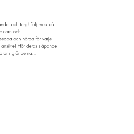
nder och torg! Följ med på 
oktorn och 
 sedda och hörda för varje 
 ansikte! Hör deras släpande 
rar i gränderna...