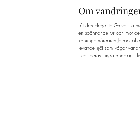
Om vandringe
Låt den elegante Greven ta m
en spännande tur och möt dem
konungamördaren Jacob Johan A
levande själ som vågar vandr
steg, deras tunga andetag i k