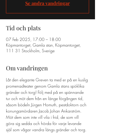
Se andra vandringar
Tid och plats
07 Feb 2025, 17:00 – 18:00
Köpmantorget, Gamla stan, Köpmantorget,
111 31 Stockholm, Sverige
Om vandringen
Låt den elegante Greven ta med er på en kuslig 
promenadteater genom Gamla stans spöklika 
gränder och torg! Följ med på en spännande 
tur och möt dem från en länge förgången tid, 
såsom bödeln Jürgen Homuth, pestdoktorn och 
konungamördaren Jacob Johan Ankarström. 
Möt dem som inte vill vila i frid, de som vill 
göra sig sedda och hörda för varje levande 
själ som vågar vandra längs gränder och torg. 