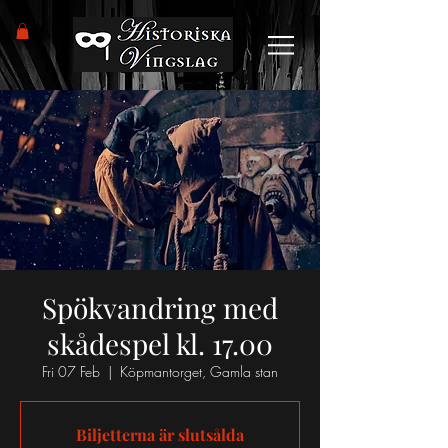
Spökvandring med
skådespel kl. 17.00
Fri 07 Feb
  |  
Köpmantorget, Gamla stan
Biljetterna är slutsålda