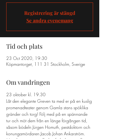
Registrering är stängd
Se andra evenemang
Tid och plats
23 Oct 2020, 19:30
Köpmantorget, 111 31 Stockholm, Sverige
Om vandringen
23 oktober kl. 19.30
Låt den elegante Greven ta med er på en kuslig 
promenadteater genom Gamla stans spöklika 
gränder och torg! Följ med på en spännande 
tur och möt dem från en länge förgången tid, 
såsom bödeln Jürgen Homuth, pestdoktorn och 
konungamördaren Jacob Johan Ankarström. 