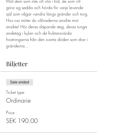
Möt dem som inte vill vila i frid, de som vill 
göra sig sedda och hörda för varje levande 
själ som vågar vandra längs gränder och torg. 
Hos oss möter du vålnaderna ansikte mot 
ansikte! Hör deras släpande steg, deras tunga 
andetag i kylan och de fruktansvärda 
hostningarna från den svarta döden som drar i 
gränderna...
Biljetter
Sale ended
Ticket type
Ordinarie
Price
SEK 190.00