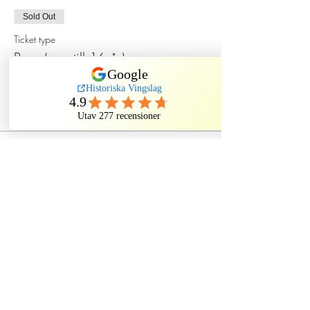
Sold Out
Ticket type
Barn (upp till 16 år)
Price
SEK 120.00
Dela evenemang
Historiska Vingslag