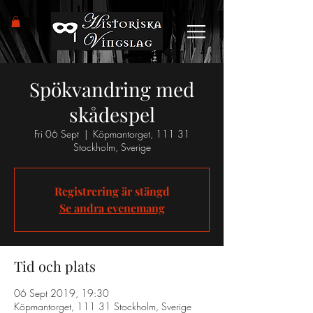
Spökvandring med
skådespel
Fri 06 Sept
  |  
Köpmantorget, 111 31
Stockholm, Sverige
Registrering är stängd
Se andra evenemang
Tid och plats
06 Sept 2019, 19:30
Köpmantorget, 111 31 Stockholm, Sverige