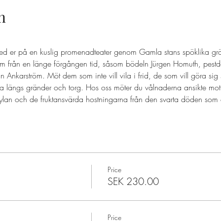
n
ed er på en kuslig promenadteater genom Gamla stans spöklika grä
 från en länge förgången tid, såsom bödeln Jürgen Homuth, pestd
nkarström. Möt dem som inte vill vila i frid, de som vill göra sig
a längs gränder och torg. Hos oss möter du vålnaderna ansikte mot
ylan och de fruktansvärda hostningarna från den svarta döden som d
Price
SEK 230.00
Price