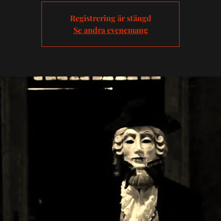
Registrering är stängd
Se andra evenemang