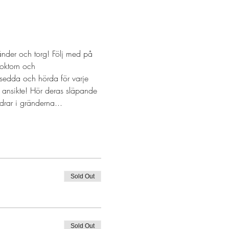
nder och torg! Följ med på 
oktorn och 
 sedda och hörda för varje 
 ansikte! Hör deras släpande 
rar i gränderna...
Sold Out
Sold Out