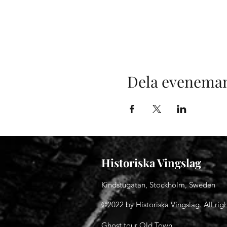
Dela evenema
Historiska Vingslag
Kindstugatan, Stockholm, Sweden
©2022 by Historiska Vingslag. All righ
Ghost tour Old Town