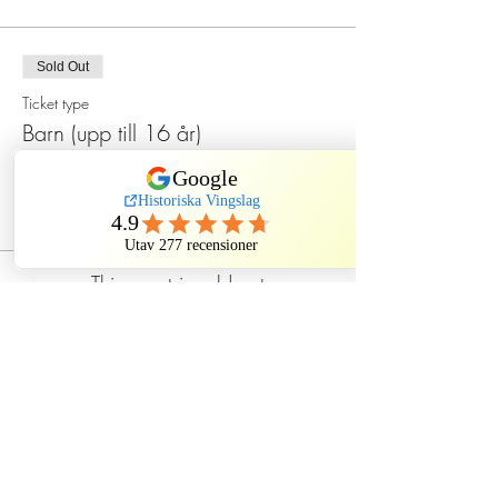
Sold Out
Ticket type
Barn (upp till 16 år)
Price
SEK 120.00
This event is sold out
Dela evenemang