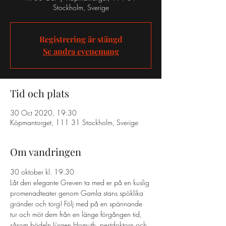
Stockholm, Sverige
Registrering är stängd
Se andra evenemang
Tid och plats
30 Oct 2020, 19:30
Köpmantorget, 111 31 Stockholm, Sverige
Om vandringen
30 oktober kl. 19.30
Låt den elegante Greven ta med er på en kuslig 
promenadteater genom Gamla stans spöklika 
gränder och torg! Följ med på en spännande 
tur och möt dem från en länge förgången tid, 
såsom bödeln Jürgen Homuth, pestdoktorn och 