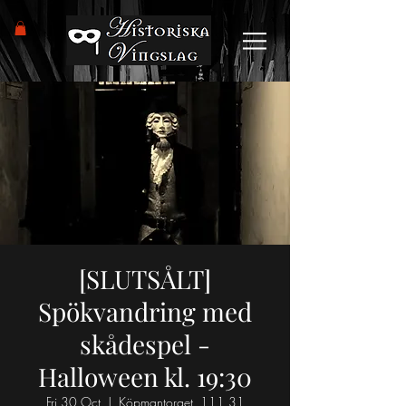
[SLUTSÅLT]
Spökvandring med
skådespel -
Halloween kl. 19:30
Fri 30 Oct
  |  
Köpmantorget, 111 31