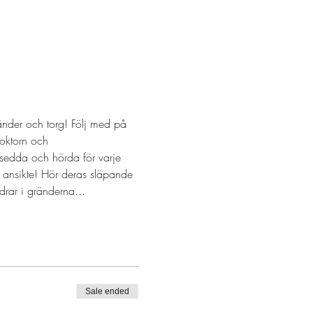
nder och torg! Följ med på 
oktorn och 
 sedda och hörda för varje 
 ansikte! Hör deras släpande 
rar i gränderna...
Sale ended