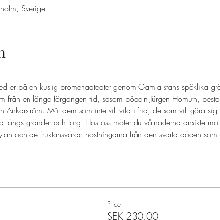
holm, Sverige
n
ed er på en kuslig promenadteater genom Gamla stans spöklika grä
 från en länge förgången tid, såsom bödeln Jürgen Homuth, pestd
nkarström. Möt dem som inte vill vila i frid, de som vill göra sig
a längs gränder och torg. Hos oss möter du vålnaderna ansikte mot
ylan och de fruktansvärda hostningarna från den svarta döden som d
Price
SEK 230.00