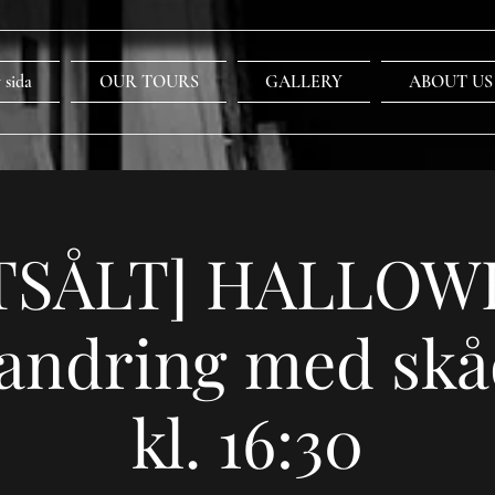
 sida
OUR TOURS
GALLERY
ABOUT US
TSÅLT] HALLOW
andring med skå
kl. 16:30