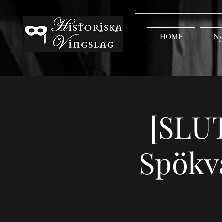
HOME
Ny
[SLU
Spökv