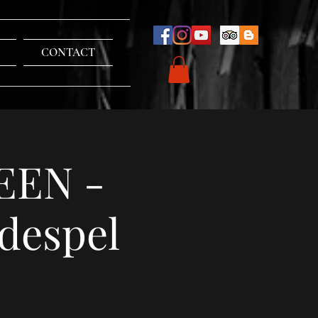
CONTACT
EEN -
despel