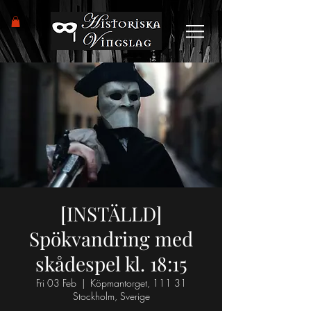
[INSTÄLLD]
Spökvandring med
skådespel kl. 18:15
Fri 03 Feb
  |  
Köpmantorget, 111 31
Stockholm, Sverige