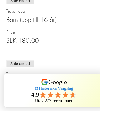
Sale ended
Ticket type
Barn (upp till 16 år)
Price
SEK 180.00
Sale ended
Ticket type
Spökmiddag på Sten Sture
More info
Price
SEK 550.00