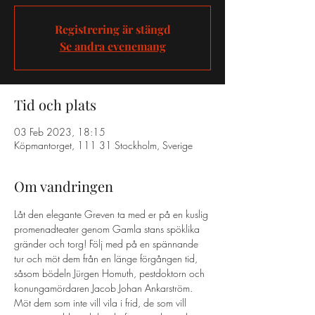
Registrering är stängd
Se andra evenemang
Tid och plats
03 Feb 2023, 18:15
Köpmantorget, 111 31 Stockholm, Sverige
Om vandringen
Låt den elegante Greven ta med er på en kuslig 
promenadteater genom Gamla stans spöklika 
gränder och torg! Följ med på en spännande 
tur och möt dem från en länge förgången tid, 
såsom bödeln Jürgen Homuth, pestdoktorn och 
konungamördaren Jacob Johan Ankarström. 
Möt dem som inte vill vila i frid, de som vill 