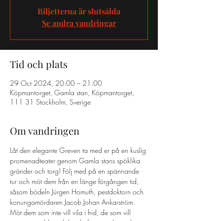
Biljetterna är slutsålda
Se andra vandringar
Tid och plats
29 Oct 2024, 20:00 – 21:00
Köpmantorget, Gamla stan, Köpmantorget,
111 31 Stockholm, Sverige
Om vandringen
Låt den elegante Greven ta med er på en kuslig 
promenadteater genom Gamla stans spöklika 
gränder och torg! Följ med på en spännande 
tur och möt dem från en länge förgången tid, 
såsom bödeln Jürgen Homuth, pestdoktorn och 
konungamördaren Jacob Johan Ankarström. 
Möt dem som inte vill vila i frid, de som vill 