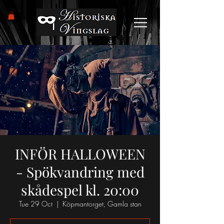
INFÖR HALLOWEEN
- Spökvandring med
skådespel kl. 20:00
Tue 29 Oct
  |  
Köpmantorget, Gamla stan