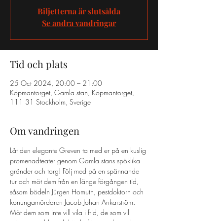
Biljetterna är slutsålda
Se andra vandringar
Tid och plats
25 Oct 2024, 20:00 – 21:00
Köpmantorget, Gamla stan, Köpmantorget,
111 31 Stockholm, Sverige
Om vandringen
Låt den elegante Greven ta med er på en kuslig 
promenadteater genom Gamla stans spöklika 
gränder och torg! Följ med på en spännande 
tur och möt dem från en länge förgången tid, 
såsom bödeln Jürgen Homuth, pestdoktorn och 
konungamördaren Jacob Johan Ankarström. 
Möt dem som inte vill vila i frid, de som vill 