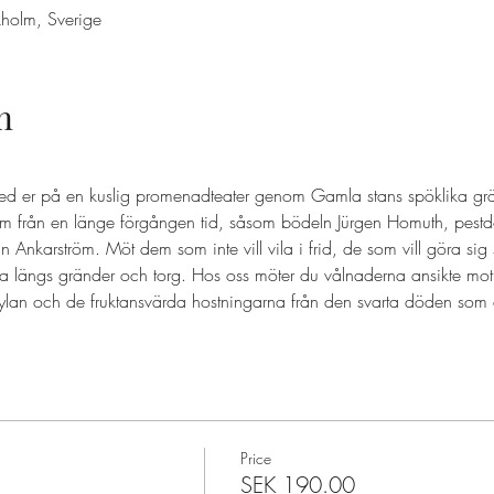
holm, Sverige
n
ed er på en kuslig promenadteater genom Gamla stans spöklika grä
 från en länge förgången tid, såsom bödeln Jürgen Homuth, pestd
nkarström. Möt dem som inte vill vila i frid, de som vill göra sig
a längs gränder och torg. Hos oss möter du vålnaderna ansikte mot
ylan och de fruktansvärda hostningarna från den svarta döden som d
Price
SEK 190.00