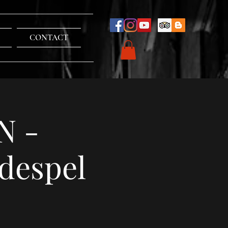
CONTACT
N -
despel