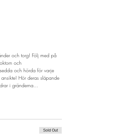
nder och torg! Följ med på 
oktorn och 
 sedda och hörda för varje 
 ansikte! Hör deras släpande 
rar i gränderna...
Sold Out