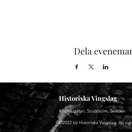
Dela evenema
Historiska Vingslag
Kindstugatan, Stockholm, Sweden
©2022 by Historiska Vingslag. All righ