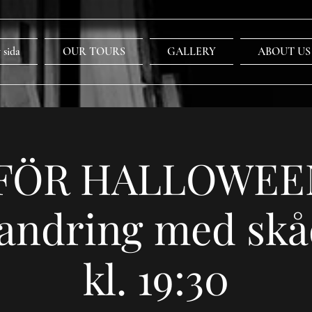
 sida
OUR TOURS
GALLERY
ABOUT US
FÖR HALLOWEE
andring med skå
kl. 19:30