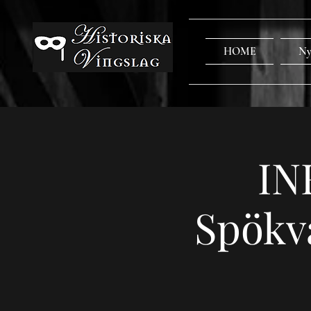
HOME
Ny
IN
Spökv