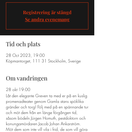
Registrering är stängd
Se andra evenemang
Tid och plats
28 Oct 2023, 19:00
Köpmantorget, 111 31 Stockholm, Sverige
Om vandringen
28 okt 19:00
Låt den elegante Greven ta med er på en kuslig
promenadteater genom Gamla stans spöklika
gränder och torg! Följ med på en spännande tur
och möt dem från en länge förgången tid,
såsom bödeln Jürgen Homuth, pestdoktorn och
konungamördaren Jacob Johan Ankarström.
Möt dem som inte vill vila i frid, de som vill göra