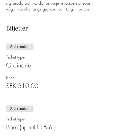
sig sedda och hörda för varje levande själ som
vågar vandra längs gränder och torg. Hos oss
möter du vålnaderna ansikte mot ansikte! Hör
deras släpande steg, deras tunga andetag i
kylan och de fruktansvärda hostningarna från
Biljetter
den svarta döden som drar i gränderna...
Sale ended
Ticket type
Ordinarie
Price
SEK 310.00
Sale ended
Ticket type
Barn (upp till 16 år)