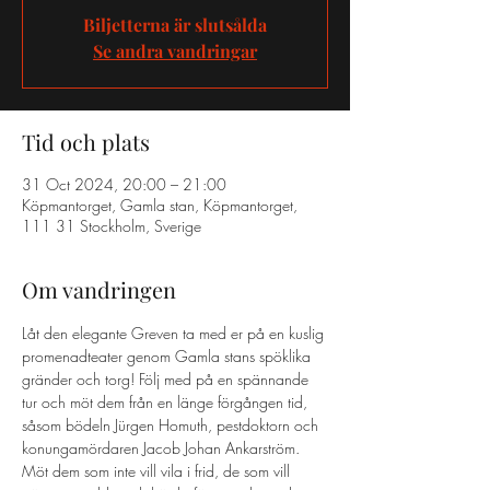
Biljetterna är slutsålda
Se andra vandringar
Tid och plats
31 Oct 2024, 20:00 – 21:00
Köpmantorget, Gamla stan, Köpmantorget,
111 31 Stockholm, Sverige
Om vandringen
Låt den elegante Greven ta med er på en kuslig 
promenadteater genom Gamla stans spöklika 
gränder och torg! Följ med på en spännande 
tur och möt dem från en länge förgången tid, 
såsom bödeln Jürgen Homuth, pestdoktorn och 
konungamördaren Jacob Johan Ankarström. 
Möt dem som inte vill vila i frid, de som vill 