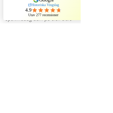
Sale ended
Ticket type
Spökmiddag barn på Sten Sture
More info
Price
SEK 620.00
Dela evenemang
Historiska Vingslag