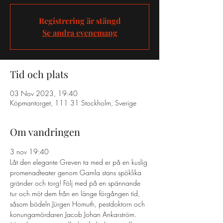
Registrering är stängd
Se andra evenemang
Tid och plats
03 Nov 2023, 19:40
Köpmantorget, 111 31 Stockholm, Sverige
Om vandringen
3 nov 19:40 
Låt den elegante Greven ta med er på en kuslig 
promenadteater genom Gamla stans spöklika 
gränder och torg! Följ med på en spännande 
tur och möt dem från en länge förgången tid, 
såsom bödeln Jürgen Homuth, pestdoktorn och 
konungamördaren Jacob Johan Ankarström. 