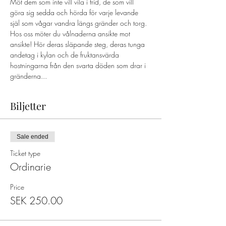
Möt dem som inte vill vila i frid, de som vill 
göra sig sedda och hörda för varje levande 
själ som vågar vandra längs gränder och torg. 
Hos oss möter du vålnaderna ansikte mot 
ansikte! Hör deras släpande steg, deras tunga 
andetag i kylan och de fruktansvärda 
hostningarna från den svarta döden som drar i 
gränderna...
Biljetter
Sale ended
Ticket type
Ordinarie
Price
SEK 250.00