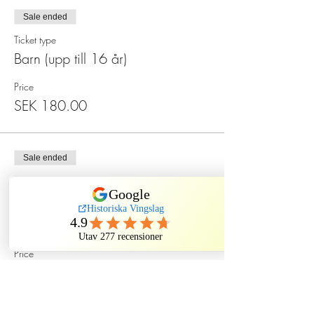
Sale ended
Ticket type
Barn (upp till 16 år)
Price
SEK 180.00
Sale ended
Ticket type
Spökmiddag på Sten Sture
More info
Price
SEK 550.00