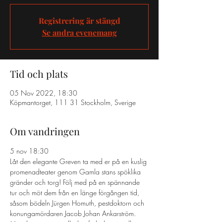
Registrering är stängd
Se andra evenemang
Tid och plats
05 Nov 2022, 18:30
Köpmantorget, 111 31 Stockholm, Sverige
Om vandringen
5 nov 18:30 
Låt den elegante Greven ta med er på en kuslig 
promenadteater genom Gamla stans spöklika 
gränder och torg! Följ med på en spännande 
tur och möt dem från en länge förgången tid, 
såsom bödeln Jürgen Homuth, pestdoktorn och 
konungamördaren Jacob Johan Ankarström. 