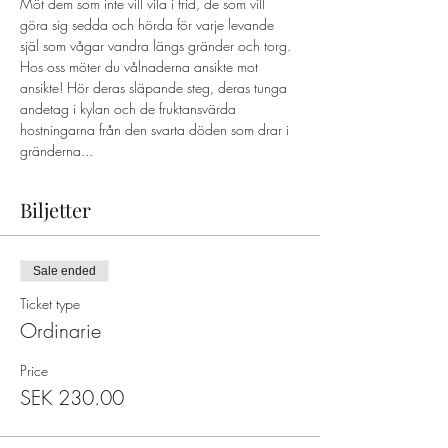
Möt dem som inte vill vila i frid, de som vill 
göra sig sedda och hörda för varje levande 
själ som vågar vandra längs gränder och torg. 
Hos oss möter du vålnaderna ansikte mot 
ansikte! Hör deras släpande steg, deras tunga 
andetag i kylan och de fruktansvärda 
hostningarna från den svarta döden som drar i 
gränderna...
Biljetter
Sale ended
Ticket type
Ordinarie
Price
SEK 230.00